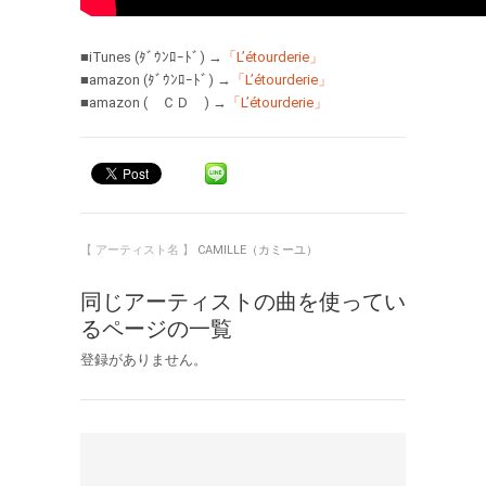
■iTunes (ﾀﾞｳﾝﾛｰﾄﾞ) →
「L’étourderie」
■amazon (ﾀﾞｳﾝﾛｰﾄﾞ) →
「L’étourderie」
■amazon ( ＣＤ ) →
「L’étourderie」
【 アーティスト名 】
CAMILLE（カミーユ）
同じアーティストの曲を使ってい
るページの一覧
登録がありません。