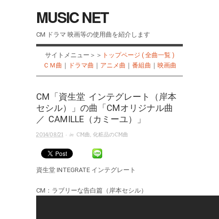
MUSIC NET
CM ドラマ 映画等の使用曲を紹介します
サイトメニュー＞＞
トップページ ( 全曲一覧 )
ＣＭ曲
｜
ドラマ曲
｜
アニメ曲
｜
番組曲
｜
映画曲
CM「資生堂 インテグレート（岸本
セシル）」の曲「CMオリジナル曲
／ CAMILLE（カミーユ）」
· in
2014/08/21
CM曲
,
化粧品のCM曲
資生堂 INTEGRATE インテグレート
CM：ラブリーな告白篇（岸本セシル）