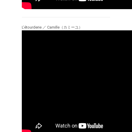
L’étourderie ／ Camille（カミーユ）