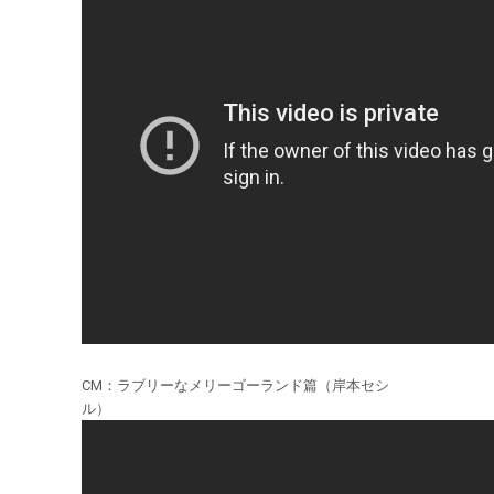
CM：ラブリーなメリーゴーランド篇（岸本セシ
ル）