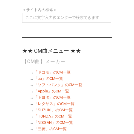
＜サイト内の検索＞
★★ CM曲メニュー ★★
【CM曲】メーカー
→
「ドコモ」のCM一覧
→
「au」のCM一覧
→
「ソフトバンク」のCM一覧
→
「Apple」のCM一覧
→
「トヨタ」のCM一覧
→
「レクサス」のCM一覧
→
「SUZUKI」のCM一覧
→
「HONDA」のCM一覧
→
「NISSAN」のCM一覧
→
「三菱」のCM一覧