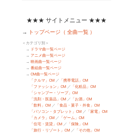
★★★ サイトメニュー ★★★
→
トップページ（ 全曲一覧 ）
＜カテゴリ別＞
→
ドラマ曲一覧ページ
→
アニメ曲一覧ページ
→
映画曲一覧ページ
→
番組曲一覧ページ
→
CM曲一覧ページ
「クルマ」CM
／
「携帯電話」CM
「ファッション」CM
／
「化粧品」CM
「シャンプー・ソープ」CM
「洗剤・医薬品」CM
／
「お酒」CM
「飲料」CM
／
「食品・菓子・外食」CM
「パソコン・タブレット」CM
／
「家電」CM
「カメラ」CM
／
「ゲーム」CM
「住宅・賃貸」CM
／
「保険」CM
「旅行・リゾート」CM
／
「その他」CM