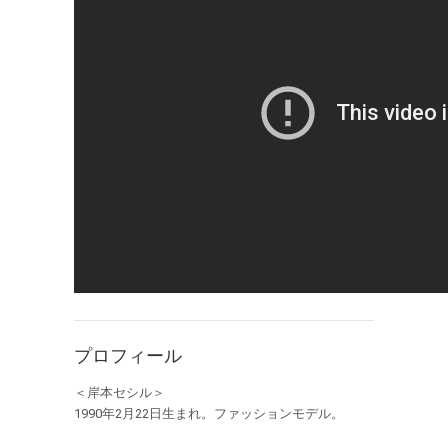
プロフィール
＜岸本セシル＞
1990年2月22日生まれ。ファッションモデル。