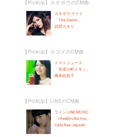
【PickUp】カネボウのCM曲
カネボウ ケイト
「The Game」
武田カオリ
【PickUp】カゴメのCM曲
トマトジュース
「赤道小町ドキッ」
橋本絵莉子
【PickUp】LINEのCM曲
ライン LINE MUSIC
「I Really Like You」
Carly Rae Jepsen