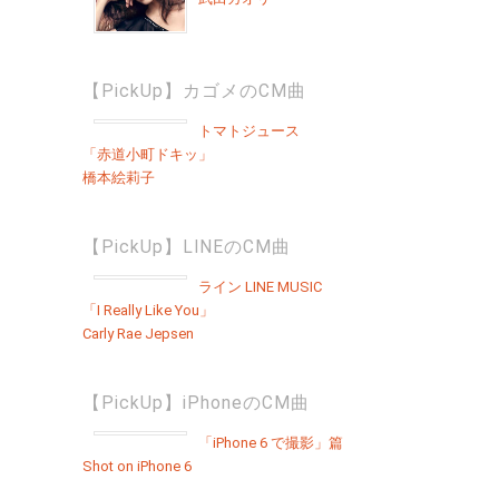
【PickUp】カゴメのCM曲
トマトジュース
「赤道小町ドキッ」
橋本絵莉子
【PickUp】LINEのCM曲
ライン LINE MUSIC
「I Really Like You」
Carly Rae Jepsen
【PickUp】iPhoneのCM曲
「iPhone 6 で撮影」篇
Shot on iPhone 6