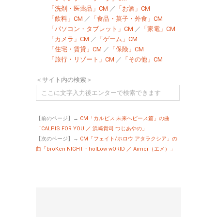
「洗剤・医薬品」CM
／
「お酒」CM
「飲料」CM
／
「食品・菓子・外食」CM
「パソコン・タブレット」CM
／
「家電」CM
「カメラ」CM
／
「ゲーム」CM
「住宅・賃貸」CM
／
「保険」CM
「旅行・リゾート」CM
／
「その他」CM
＜サイト内の検索＞
【前のページ】→
CM「カルピス 未来へピース篇」の曲
「CALPIS FOR YOU ／ 浜崎貴司 つじあやの」
【次のページ】→
CM「フェイト/ホロウ アタラクシア」の
曲「broKen NIGHT・holLow wORlD ／ Aimer（エメ）」