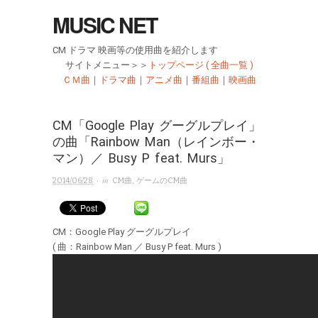
MUSIC NET
CM ドラマ 映画等の使用曲を紹介します
サイトメニュー＞＞
トップページ ( 全曲一覧 )
ＣＭ曲
｜
ドラマ曲
｜
アニメ曲
｜
番組曲
｜
映画曲
CM「Google Play グーグルプレイ」
の曲「Rainbow Man（レインボー・
マン）／ Busy P feat. Murs」
· in
2014/06/28
CM曲
,
ゲームのCM曲
CM：Google Play グーグルプレイ
( 曲：Rainbow Man ／ Busy P feat. Murs )