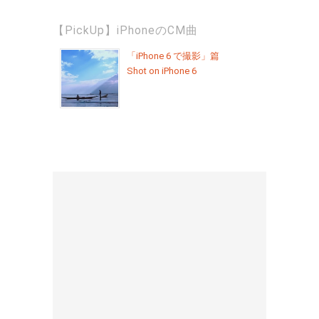
【PickUp】iPhoneのCM曲
「iPhone 6 で撮影」篇
Shot on iPhone 6