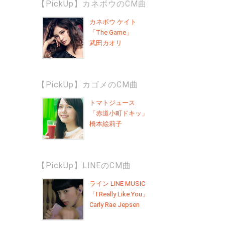
【PickUp】カネボウのCM曲
カネボウ ケイト
「The Game」
武田カオリ
【PickUp】カゴメのCM曲
トマトジュース
「赤道小町ドキッ」
橋本絵莉子
【PickUp】LINEのCM曲
ライン LINE MUSIC
「I Really Like You」
Carly Rae Jepsen