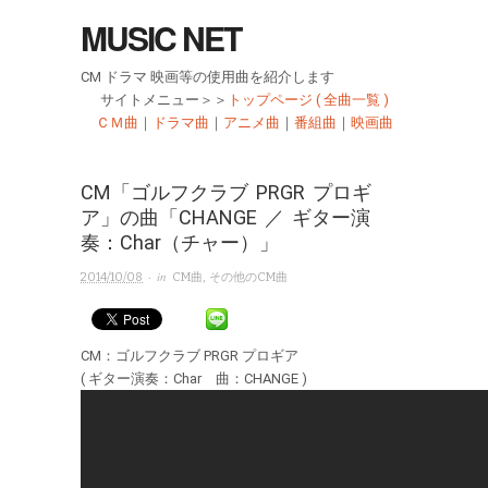
MUSIC NET
CM ドラマ 映画等の使用曲を紹介します
サイトメニュー＞＞
トップページ ( 全曲一覧 )
ＣＭ曲
｜
ドラマ曲
｜
アニメ曲
｜
番組曲
｜
映画曲
CM「ゴルフクラブ PRGR プロギ
ア」の曲「CHANGE ／ ギター演
奏：Char（チャー）」
· in
2014/10/08
CM曲
,
その他のCM曲
CM：ゴルフクラブ PRGR プロギア
( ギター演奏：Char 曲：CHANGE )