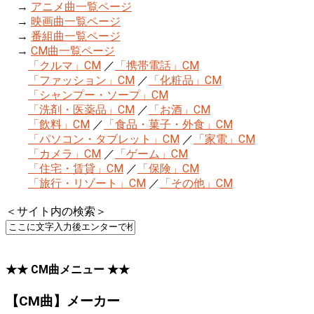
→
アニメ曲一覧ページ
→
映画曲一覧ページ
→
番組曲一覧ページ
→
CM曲一覧ページ
「クルマ」CM
／
「携帯電話」CM
「ファッション」CM
／
「化粧品」CM
「シャンプー・ソープ」CM
「洗剤・医薬品」CM
／
「お酒」CM
「飲料」CM
／
「食品・菓子・外食」CM
「パソコン・タブレット」CM
／
「家電」CM
「カメラ」CM
／
「ゲーム」CM
「住宅・賃貸」CM
／
「保険」CM
「旅行・リゾート」CM
／
「その他」CM
＜サイト内の検索＞
★★ CM曲メニュー ★★
【CM曲】メーカー