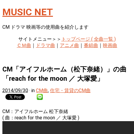
MUSIC NET
CM ドラマ 映画等の使用曲を紹介します
サイトメニュー＞＞
トップページ ( 全曲一覧 )
ＣＭ曲
｜
ドラマ曲
｜
アニメ曲
｜
番組曲
｜
映画曲
CM「アイフルホーム（松下奈緒）」の曲
「reach for the moon ／ 大塚愛」
2014/09/30
· in
CM曲
,
住宅・賃貸のCM曲
CM：アイフルホーム 松下奈緒
( 曲：reach for the moon ／ 大塚愛 )