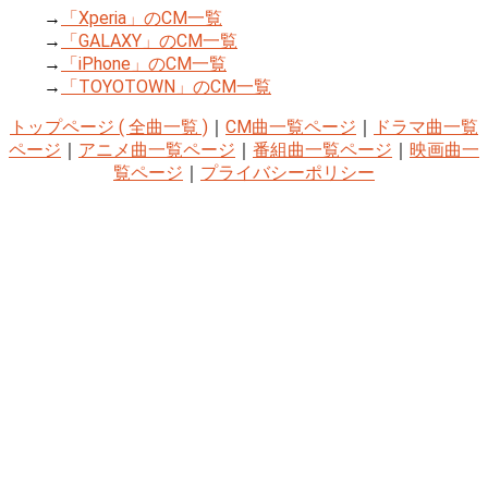
→
「Xperia」のCM一覧
→
「GALAXY」のCM一覧
→
「iPhone」のCM一覧
→
「TOYOTOWN」のCM一覧
トップページ ( 全曲一覧 )
｜
CM曲一覧ページ
｜
ドラマ曲一覧
ページ
｜
アニメ曲一覧ページ
｜
番組曲一覧ページ
｜
映画曲一
覧ページ
｜
プライバシーポリシー