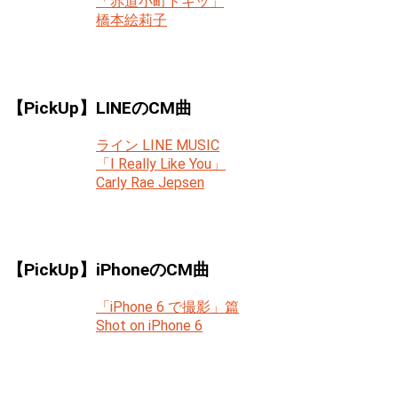
「赤道小町ドキッ」
橋本絵莉子
【PickUp】LINEのCM曲
ライン LINE MUSIC
「I Really Like You」
Carly Rae Jepsen
【PickUp】iPhoneのCM曲
「iPhone 6 で撮影」篇
Shot on iPhone 6