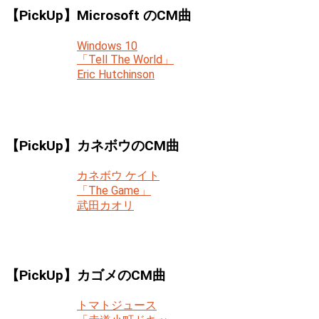
【PickUp】Microsoft のCM曲
Windows 10
「Tell The World」
Eric Hutchinson
【PickUp】カネボウのCM曲
カネボウ ケイト
「The Game」
武田カオリ
【PickUp】カゴメのCM曲
トマトジュース