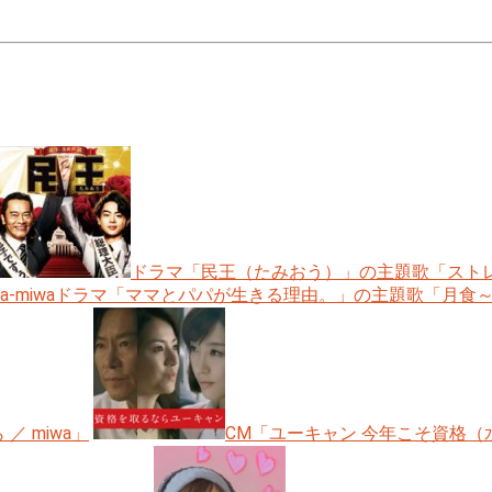
ドラマ「民王（たみおう）」の主題歌「ストレス
ドラマ「ママとパパが生きる理由。」の主題歌「月食～winte
／ miwa」
CM「ユーキャン 今年こそ資格（水川