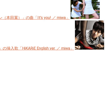
本田翼）」の曲「It’s you! ／ miwa」
iKARiE English ver. ／ miwa」