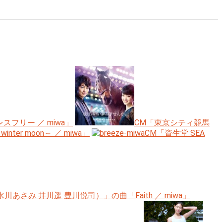
フリー ／ miwa」
CM「東京シティ競馬
r moon～ ／ miwa」
CM「資生堂 SEA
あさみ 井川遥 豊川悦司）」の曲「Faith ／ miwa」