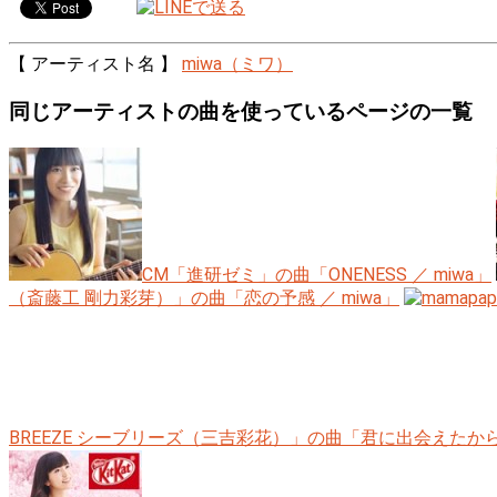
【 アーティスト名 】
miwa（ミワ）
同じアーティストの曲を使っているページの一覧
CM「進研ゼミ」の曲「ONENESS ／ miwa」
（斎藤工 剛力彩芽）」の曲「恋の予感 ／ miwa」
BREEZE シーブリーズ（三吉彩花）」の曲「君に出会えたから 