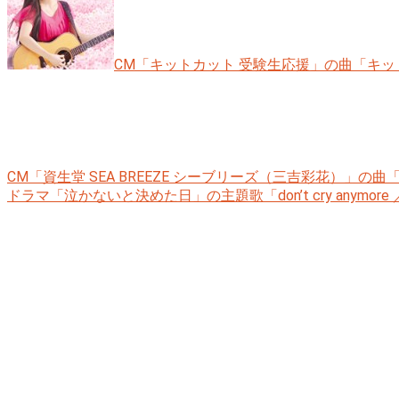
CM「キットカット 受験生応援」の曲「キットカ
CM「資生堂 SEA BREEZE シーブリーズ（三吉彩花）」の曲「
ドラマ「泣かないと決めた日」の主題歌「don’t cry anymore ／