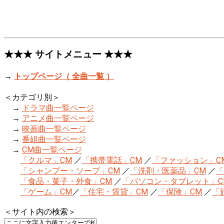
★★★ サイトメニュー ★★★
→
トップページ（ 全曲一覧 ）
＜カテゴリ別＞
→
ドラマ曲一覧ページ
→
アニメ曲一覧ページ
→
映画曲一覧ページ
→
番組曲一覧ページ
→
CM曲一覧ページ
「クルマ」CM
／
「携帯電話」CM
／
「ファッション」C
「シャンプー・ソープ」CM
／
「洗剤・医薬品」CM
／
「
「食品・菓子・外食」CM
／
「パソコン・タブレット」C
「ゲーム」CM
／
「住宅・賃貸」CM
／
「保険」CM
／
「
＜サイト内の検索＞