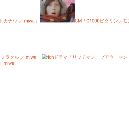
ナウ ／ miwa」
CM「C1000ビタミンレモン（
ミラクル ／ miwa」
ドラマ「リッチマン、プアウーマン」の挿入歌「H
 miwa」