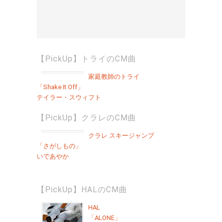
【PickUp】トライのCM曲
家庭教師のトライ
「Shake It Off」
テイラー・スウィフト
【PickUp】クラレのCM曲
クラレ スキージャンプ
「さがしもの」
いであやか
【PickUp】HALのCM曲
HAL
「ALONE」