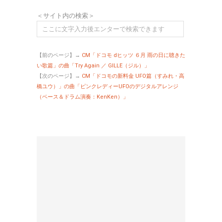
＜サイト内の検索＞
【前のページ】→
CM「ドコモ dヒッツ ６月 雨の日に聴きた
い歌篇」の曲「Try Again ／ GILLE（ジル）」
【次のページ】→
CM「ドコモの新料金 UFO篇（すみれ・高
橋ユウ）」の曲「ピンクレディーUFOのデジタルアレンジ
（ベース＆ドラム演奏：KenKen）」