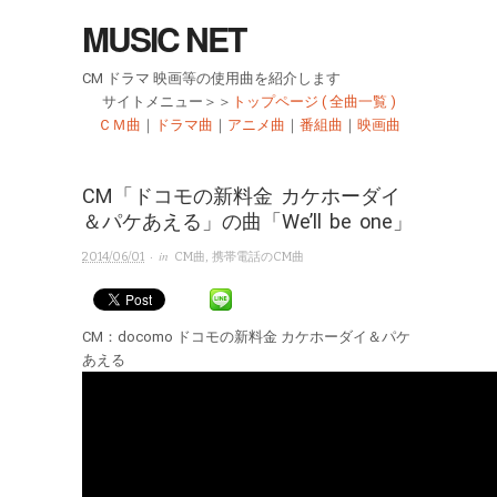
MUSIC NET
CM ドラマ 映画等の使用曲を紹介します
サイトメニュー＞＞
トップページ ( 全曲一覧 )
ＣＭ曲
｜
ドラマ曲
｜
アニメ曲
｜
番組曲
｜
映画曲
CM「ドコモの新料金 カケホーダイ
＆パケあえる」の曲「We’ll be one」
· in
2014/06/01
CM曲
,
携帯電話のCM曲
CM：docomo ドコモの新料金 カケホーダイ＆パケ
あえる