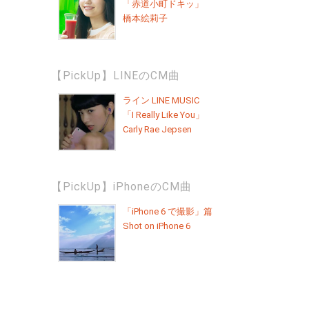
「赤道小町ドキッ」
橋本絵莉子
【PickUp】LINEのCM曲
ライン LINE MUSIC
「I Really Like You」
Carly Rae Jepsen
【PickUp】iPhoneのCM曲
「iPhone 6 で撮影」篇
Shot on iPhone 6