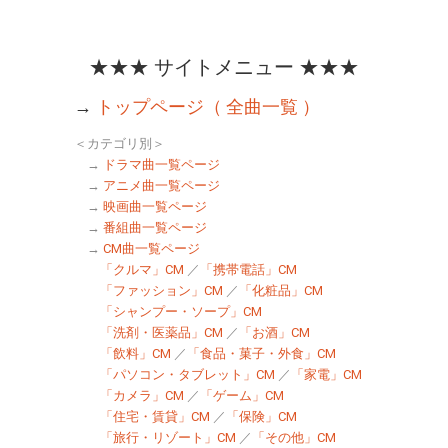
★★★ サイトメニュー ★★★
→
トップページ（ 全曲一覧 ）
＜カテゴリ別＞
→
ドラマ曲一覧ページ
→
アニメ曲一覧ページ
→
映画曲一覧ページ
→
番組曲一覧ページ
→
CM曲一覧ページ
「クルマ」CM
／
「携帯電話」CM
「ファッション」CM
／
「化粧品」CM
「シャンプー・ソープ」CM
「洗剤・医薬品」CM
／
「お酒」CM
「飲料」CM
／
「食品・菓子・外食」CM
「パソコン・タブレット」CM
／
「家電」CM
「カメラ」CM
／
「ゲーム」CM
「住宅・賃貸」CM
／
「保険」CM
「旅行・リゾート」CM
／
「その他」CM