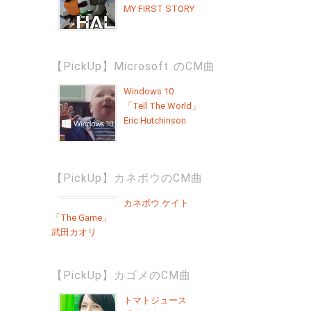
MY FIRST STORY
【PickUp】Microsoft のCM曲
Windows 10
「Tell The World」
Eric Hutchinson
【PickUp】カネボウのCM曲
カネボウ ケイト
「The Game」
武田カオリ
【PickUp】カゴメのCM曲
トマトジュース