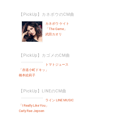
【PickUp】カネボウのCM曲
カネボウ ケイト
「The Game」
武田カオリ
【PickUp】カゴメのCM曲
トマトジュース
「赤道小町ドキッ」
橋本絵莉子
【PickUp】LINEのCM曲
ライン LINE MUSIC
「I Really Like You」
Carly Rae Jepsen