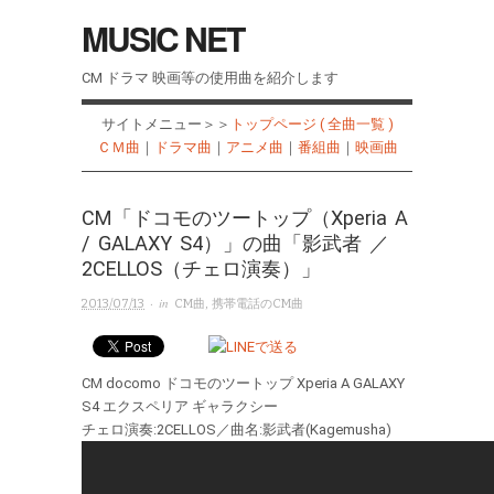
MUSIC NET
CM ドラマ 映画等の使用曲を紹介します
サイトメニュー＞＞
トップページ ( 全曲一覧 )
ＣＭ曲
｜
ドラマ曲
｜
アニメ曲
｜
番組曲
｜
映画曲
CM「ドコモのツートップ（Xperia A
/ GALAXY S4）」の曲「影武者 ／
2CELLOS（チェロ演奏）」
· in
2013/07/13
CM曲
,
携帯電話のCM曲
CM docomo ドコモのツートップ Xperia A GALAXY
S4 エクスペリア ギャラクシー
チェロ演奏:2CELLOS／曲名:影武者(Kagemusha)