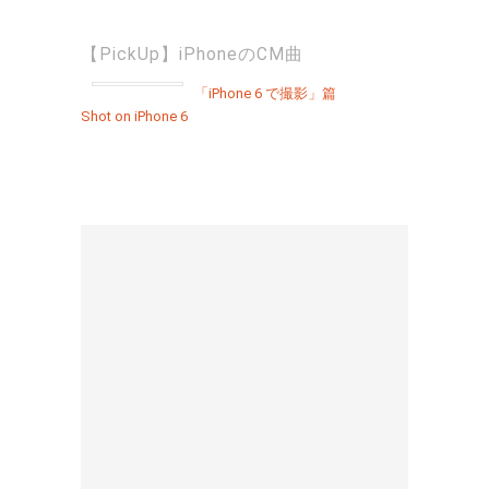
【PickUp】iPhoneのCM曲
「iPhone 6 で撮影」篇
Shot on iPhone 6