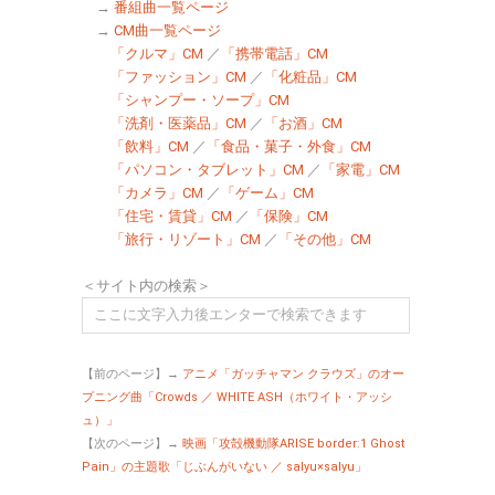
→
番組曲一覧ページ
→
CM曲一覧ページ
「クルマ」CM
／
「携帯電話」CM
「ファッション」CM
／
「化粧品」CM
「シャンプー・ソープ」CM
「洗剤・医薬品」CM
／
「お酒」CM
「飲料」CM
／
「食品・菓子・外食」CM
「パソコン・タブレット」CM
／
「家電」CM
「カメラ」CM
／
「ゲーム」CM
「住宅・賃貸」CM
／
「保険」CM
「旅行・リゾート」CM
／
「その他」CM
＜サイト内の検索＞
【前のページ】→
アニメ「ガッチャマン クラウズ」のオー
プニング曲「Crowds ／ WHITE ASH（ホワイト・アッシ
ュ）」
【次のページ】→
映画「攻殻機動隊ARISE border:1 Ghost
Pain」の主題歌「じぶんがいない ／ salyu×salyu」