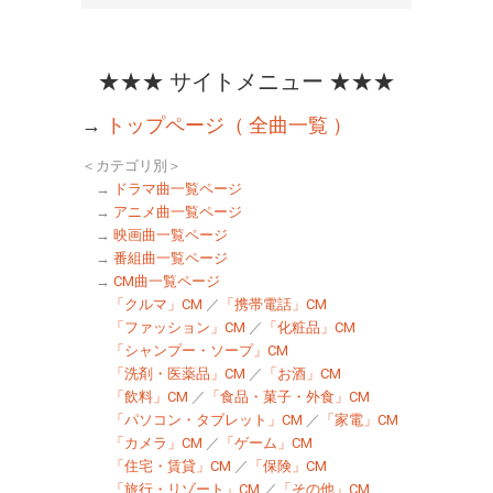
★★★ サイトメニュー ★★★
→
トップページ（ 全曲一覧 ）
＜カテゴリ別＞
→
ドラマ曲一覧ページ
→
アニメ曲一覧ページ
→
映画曲一覧ページ
→
番組曲一覧ページ
→
CM曲一覧ページ
「クルマ」CM
／
「携帯電話」CM
「ファッション」CM
／
「化粧品」CM
「シャンプー・ソープ」CM
「洗剤・医薬品」CM
／
「お酒」CM
「飲料」CM
／
「食品・菓子・外食」CM
「パソコン・タブレット」CM
／
「家電」CM
「カメラ」CM
／
「ゲーム」CM
「住宅・賃貸」CM
／
「保険」CM
「旅行・リゾート」CM
／
「その他」CM