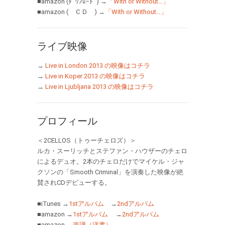
■amazon (ﾀﾞｳﾝﾛｰﾄﾞ) →
「With or Without…」
■amazon ( ＣＤ ) →
「With or Without…」
ライブ映像
→
Live in London 2013 の映像はコチラ
→
Live in Koper 2013 の映像はコチラ
→
Live in Ljubljana 2013 の映像はコチラ
プロフィール
＜2CELLOS（トゥーチェロズ）＞
ルカ・スーリッチとステファン・ハウザーのチェロ
によるデュオ。2本のチェロだけでマイケル・ジャ
クソンの「Smooth Criminal」を演奏した映像が絶
賛されCDデビューする。
■iTunes →
1stアルバム
→
2ndアルバム
■amazon →
1stアルバム
→
2ndアルバム
■amazon →
楽譜（洋書）