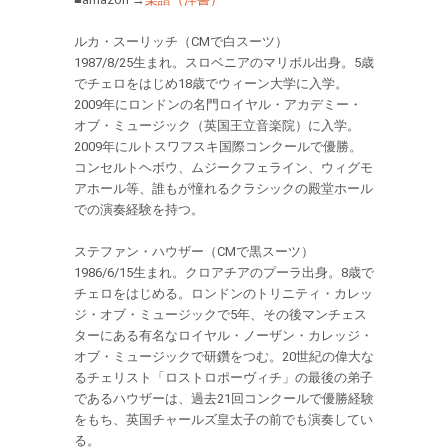
ルカ・スーリッチ（CMで白スーツ）
1987/8/25生まれ。スロベニアのマリボル出身。5歳
でチェロをはじめ18歳でウィーン大学に入学。
2009年にロンドンの名門ロイヤル・アカデミー・
オブ・ミュージック（英国王立音楽院）に入学。
2009年にルトスワフスキ国際コンクールで優勝。
コンセルトヘボウ、ムジークフェライン、ウィグモ
アホール等、誰もが憧れるクラシックの殿堂ホール
での演奏経験を持つ。
ステファン・ハウザー（CMで黒スーツ）
1986/6/15生まれ。クロアチアのプーラ出身。8歳で
チェロをはじめる。ロンドンのトリニティ・カレッ
ジ・オブ・ミュージックで5年、その後マンチェス
ターにある有名なロイヤル・ノーザン・カレッジ・
オブ・ミュージックで研鑽をつむ。20世紀の偉大な
るチェリスト「ロストロポーヴィチ」の最後の弟子
であるハウザーは、過去21回コンクールで優勝経験
をもち、英国チャールズ皇太子の前でも演奏してい
る。