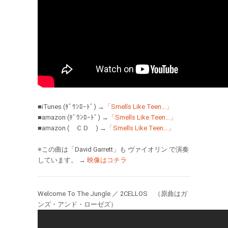
■iTunes (ﾀﾞｳﾝﾛｰﾄﾞ) →
「Smells Like Teen…」
■amazon (ﾀﾞｳﾝﾛｰﾄﾞ) →
「Smells Like Teen…」
■amazon ( ＣＤ ) →
「Smells Like Teen…」
※この曲は「David Garrett」も ヴァイオリン で演奏
しています。 →
映像はコチラ
Welcome To The Jungle ／ 2CELLOS （原曲はガ
ンズ・アンド・ローゼズ）