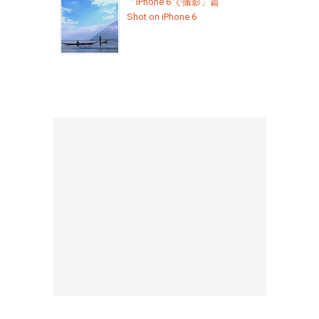
「iPhone 6 で撮影」篇
Shot on iPhone 6