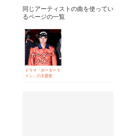
同じアーティストの曲を使ってい
るページの一覧
ドラマ「ボーダーラ
イン」の主題歌
「FLY ／ 大橋トリ
オ」