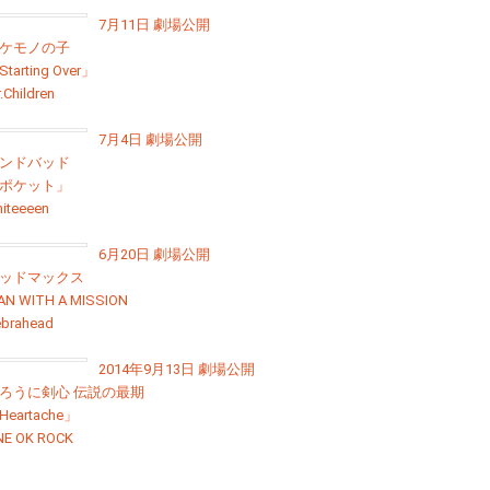
7月11日 劇場公開
ケモノの子
tarting Over」
.Children
7月4日 劇場公開
ンドバッド
ポケット」
iteeeen
6月20日 劇場公開
ッドマックス
AN WITH A MISSION
brahead
2014年9月13日 劇場公開
ろうに剣心 伝説の最期
Heartache」
NE OK ROCK