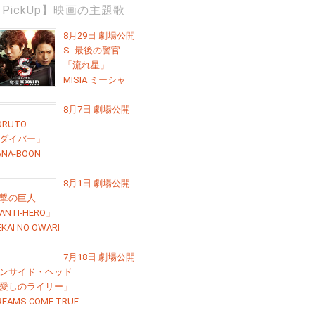
PickUp】映画の主題歌
8月29日 劇場公開
S -最後の警官-
「流れ星」
MISIA ミーシャ
8月7日 劇場公開
ORUTO
ダイバー」
ANA-BOON
8月1日 劇場公開
撃の巨人
ANTI-HERO」
EKAI NO OWARI
7月18日 劇場公開
ンサイド・ヘッド
愛しのライリー」
REAMS COME TRUE