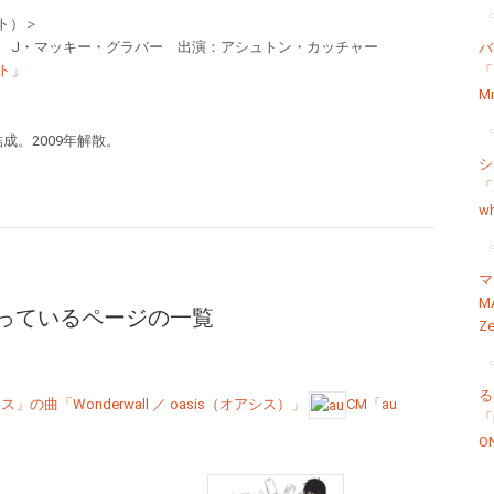
クト）＞
ス J・マッキー・グラバー 出演：アシュトン・カッチャー
バ
ト」
「S
Mr
成。2009年解散。
シ
「
wh
マ
M
っているページの一覧
Ze
る
の曲「Wonderwall ／ oasis（オアシス）」
CM「au
「
O