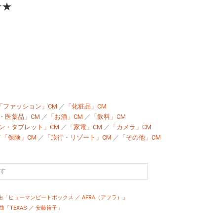
★★
「ファッション」CM
／
「化粧品」CM
・医薬品」CM
／
「お酒」CM
／
「飲料」CM
ン・タブレット」CM
／
「家電」CM
／
「カメラ」CM
／
「保険」CM
／
「旅行・リゾート」CM
／
「その他」CM
」の曲「ヒューマンビートボックス ／ AFRA（アフラ）」
「TEXAS ／ 安藤裕子」