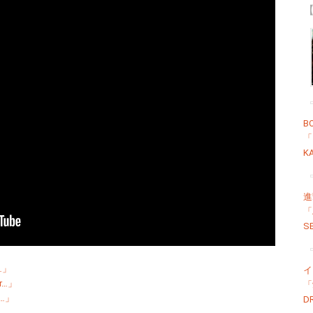
【
B
「
K
進
「
S
r…」
イ
ur…」
「
r…」
D