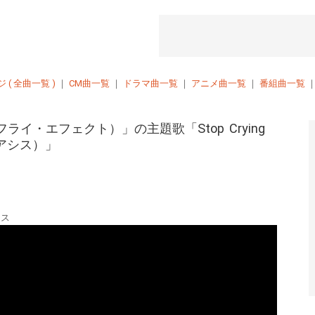
( 全曲一覧 )
｜
CM曲一覧
｜
ドラマ曲一覧
｜
アニメ曲一覧
｜
番組曲一覧
（バタフライ・エフェクト）」の主題歌「Stop Crying
s（オアシス）」
アシス