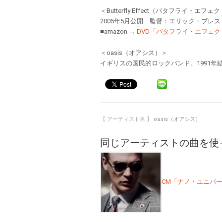
＜Butterfly Effect（バタフライ・エフェ
2005年5月公開 監督：エリック・ブレ
■amazon →
DVD「バタフライ・エフェク
＜oasis（オアシス）＞
イギリスの国民的ロックバンド。1991年結
【 アーティスト名 】
oasis（オアシス）
同じアーティストの曲を使
CM「ナノ・ユニバース」