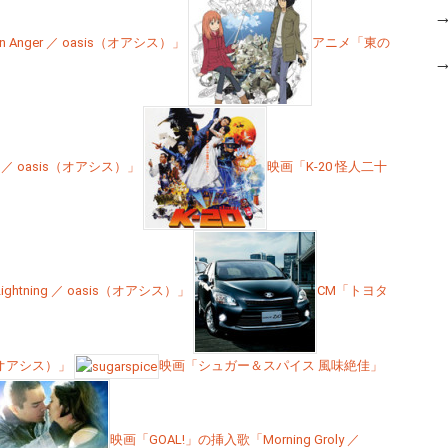
k in Anger ／ oasis（オアシス）」
アニメ「東の
 ／ oasis（オアシス）」
映画「K-20 怪人二十
ightning ／ oasis（オアシス）」
CM「トヨタ
s（オアシス）」
映画「シュガー＆スパイス 風味絶佳」
映画「GOAL!」の挿入歌「Morning Groly ／