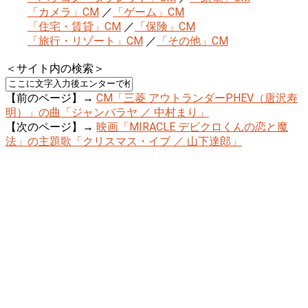
「カメラ」CM
／
「ゲーム」CM
「住宅・賃貸」CM
／
「保険」CM
「旅行・リゾート」CM
／
「その他」CM
＜サイト内の検索＞
【前のページ】→
CM「三菱 アウトランダーPHEV（唐沢寿
明）」の曲「ジャンバラヤ ／ 中村まり」
【次のページ】→
映画「MIRACLE デビクロくんの恋と魔
法」の主題歌「クリスマス・イブ ／ 山下達郎」