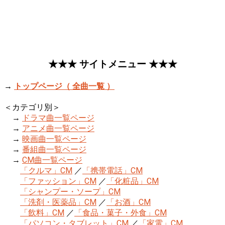
★★★ サイトメニュー ★★★
→
トップページ（ 全曲一覧 ）
＜カテゴリ別＞
→
ドラマ曲一覧ページ
→
アニメ曲一覧ページ
→
映画曲一覧ページ
→
番組曲一覧ページ
→
CM曲一覧ページ
「クルマ」CM
／
「携帯電話」CM
「ファッション」CM
／
「化粧品」CM
「シャンプー・ソープ」CM
「洗剤・医薬品」CM
／
「お酒」CM
「飲料」CM
／
「食品・菓子・外食」CM
「パソコン・タブレット」CM
／
「家電」CM