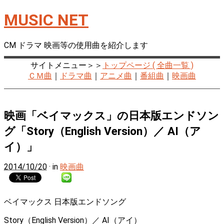
MUSIC NET
CM ドラマ 映画等の使用曲を紹介します
サイトメニュー＞＞
トップページ ( 全曲一覧 )
ＣＭ曲
｜
ドラマ曲
｜
アニメ曲
｜
番組曲
｜
映画曲
映画「ベイマックス」の日本版エンドソン
グ「Story（English Version）／ AI（ア
イ）」
2014/10/20
· in
映画曲
ベイマックス 日本版エンドソング
Story（English Version）／ AI（アイ）