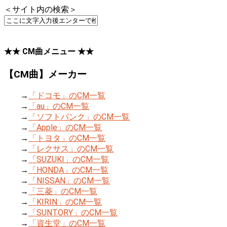
＜サイト内の検索＞
★★ CM曲メニュー ★★
【CM曲】メーカー
→
「ドコモ」のCM一覧
→
「au」のCM一覧
→
「ソフトバンク」のCM一覧
→
「Apple」のCM一覧
→
「トヨタ」のCM一覧
→
「レクサス」のCM一覧
→
「SUZUKI」のCM一覧
→
「HONDA」のCM一覧
→
「NISSAN」のCM一覧
→
「三菱」のCM一覧
→
「KIRIN」のCM一覧
→
「SUNTORY」のCM一覧
→
「資生堂」のCM一覧