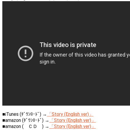
■iTunes (ﾀﾞｳﾝﾛｰﾄﾞ) →
「Story (English ver)」
■amazon (ﾀﾞｳﾝﾛｰﾄﾞ) →
「Story (English ver)」
■amazon ( ＣＤ ) →
「Story (English ver)」