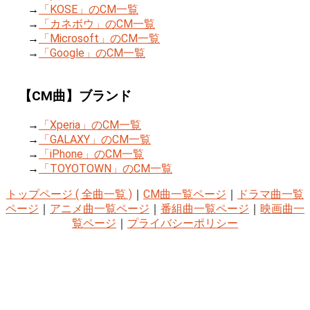
→
「KOSE」のCM一覧
→
「カネボウ」のCM一覧
→
「Microsoft」のCM一覧
→
「Google」のCM一覧
【CM曲】ブランド
→
「Xperia」のCM一覧
→
「GALAXY」のCM一覧
→
「iPhone」のCM一覧
→
「TOYOTOWN」のCM一覧
トップページ ( 全曲一覧 )
｜
CM曲一覧ページ
｜
ドラマ曲一覧
ページ
｜
アニメ曲一覧ページ
｜
番組曲一覧ページ
｜
映画曲一
覧ページ
｜
プライバシーポリシー