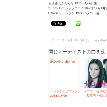
若旦那 わかだんな 1976年4月6日生
SHOCK EYE ショックアイ 1976年12月14
HAN-KUN ハンクン 1979年1月27日生
【 アーティスト名 】
湘南乃風（しょうなんのか
同じアーティストの曲を使
「ボクシングフェス
ドラマ「ゼロの
2014 SUPER
～監察医・松本
BOXEO」のテーマ曲
央」の主題歌「
「黄金魂 ／ 湘南乃
ル ／ 湘南乃風」