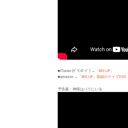
■iTunes (ﾀﾞｳﾝﾛｰﾄﾞ) →
「BIG UP」
■amazon →
「BIG UP」収録のライブDVD
予告篇：神様はバリにいる