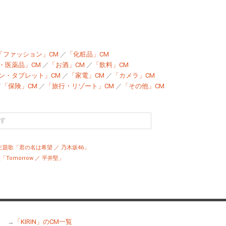
「ファッション」CM
／
「化粧品」CM
・医薬品」CM
／
「お酒」CM
／
「飲料」CM
ン・タブレット」CM
／
「家電」CM
／
「カメラ」CM
／
「保険」CM
／
「旅行・リゾート」CM
／
「その他」CM
題歌「君の名は希望 ／ 乃木坂46」
Tomorrow ／ 平井堅」
→
「KIRIN」のCM一覧