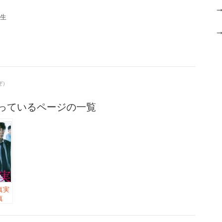
日生
ぜ）
っているページの一覧
真実
真
パズ