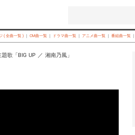
( 全曲一覧 )
｜
CM曲一覧
｜
ドラマ曲一覧
｜
アニメ曲一覧
｜
番組曲一覧
歌「BIG UP ／ 湘南乃風」