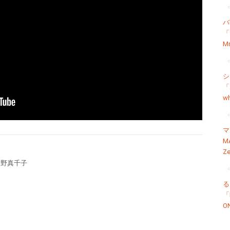
バ
「S
Mr
シ
「
wh
マ
M
Ze
尾野真千子
る
「
O