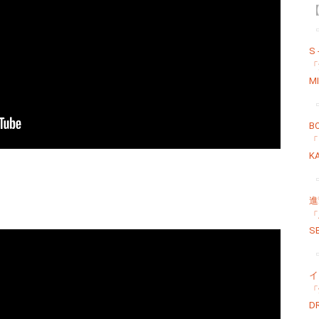
【
S
「
M
B
「
K
進
「
S
イ
「
D