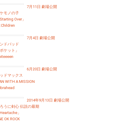
7月11日 劇場公開
ケモノの子
tarting Over」
.Children
7月4日 劇場公開
ンドバッド
ポケット」
iteeeen
6月20日 劇場公開
ッドマックス
AN WITH A MISSION
brahead
2014年9月13日 劇場公開
ろうに剣心 伝説の最期
Heartache」
NE OK ROCK