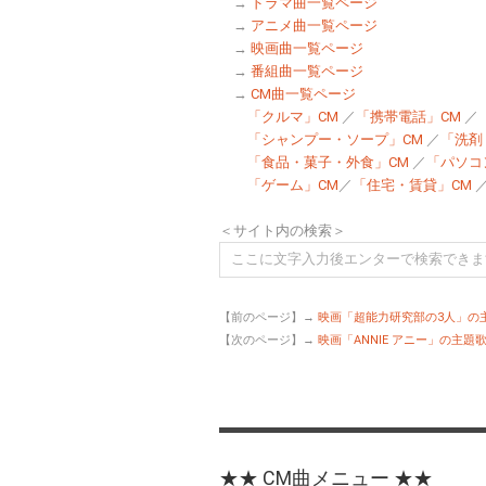
→
ドラマ曲一覧ページ
→
アニメ曲一覧ページ
→
映画曲一覧ページ
→
番組曲一覧ページ
→
CM曲一覧ページ
「クルマ」CM
／
「携帯電話」CM
／
「シャンプー・ソープ」CM
／
「洗剤
「食品・菓子・外食」CM
／
「パソコ
「ゲーム」CM
／
「住宅・賃貸」CM
＜サイト内の検索＞
【前のページ】→
映画「超能力研究部の3人」の主
【次のページ】→
映画「ANNIE アニー」の主題歌「
★★ CM曲メニュー ★★