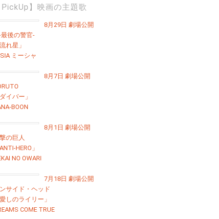
PickUp】映画の主題歌
8月29日 劇場公開
 -最後の警官-
流れ星」
ISIA ミーシャ
8月7日 劇場公開
ORUTO
ダイバー」
ANA-BOON
8月1日 劇場公開
撃の巨人
ANTI-HERO」
EKAI NO OWARI
7月18日 劇場公開
ンサイド・ヘッド
愛しのライリー」
REAMS COME TRUE