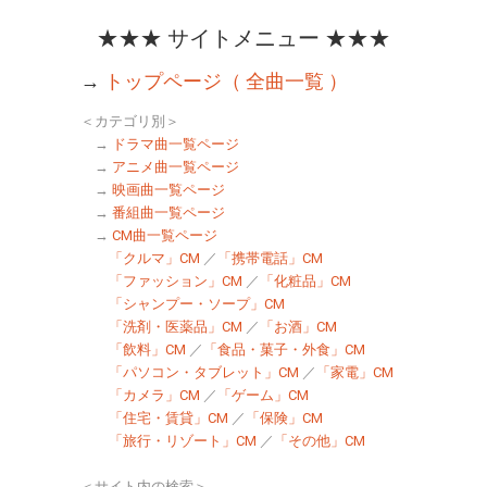
★★★ サイトメニュー ★★★
→
トップページ（ 全曲一覧 ）
＜カテゴリ別＞
→
ドラマ曲一覧ページ
→
アニメ曲一覧ページ
→
映画曲一覧ページ
→
番組曲一覧ページ
→
CM曲一覧ページ
「クルマ」CM
／
「携帯電話」CM
「ファッション」CM
／
「化粧品」CM
「シャンプー・ソープ」CM
「洗剤・医薬品」CM
／
「お酒」CM
「飲料」CM
／
「食品・菓子・外食」CM
「パソコン・タブレット」CM
／
「家電」CM
「カメラ」CM
／
「ゲーム」CM
「住宅・賃貸」CM
／
「保険」CM
「旅行・リゾート」CM
／
「その他」CM
＜サイト内の検索＞