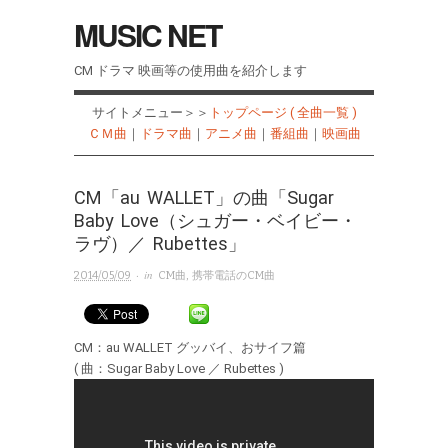
MUSIC NET
CM ドラマ 映画等の使用曲を紹介します
サイトメニュー＞＞
トップページ ( 全曲一覧 )
ＣＭ曲
｜
ドラマ曲
｜
アニメ曲
｜
番組曲
｜
映画曲
CM「au WALLET」の曲「Sugar
Baby Love（シュガー・ベイビー・
ラヴ）／ Rubettes」
· in
2014/05/09
CM曲
,
携帯電話のCM曲
CM：au WALLET グッバイ、おサイフ篇
( 曲：Sugar Baby Love ／ Rubettes )