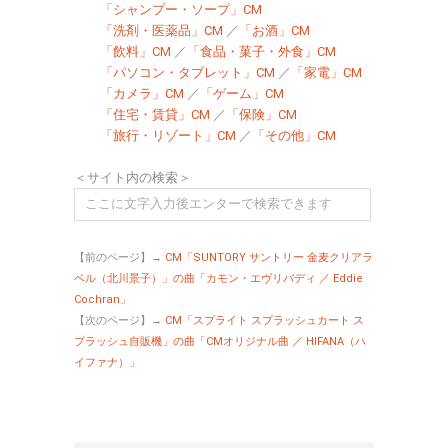
「シャンプー・ソープ」CM
「洗剤・医薬品」CM
／
「お酒」CM
「飲料」CM
／
「食品・菓子・外食」CM
「パソコン・タブレット」CM
／
「家電」CM
「カメラ」CM
／
「ゲーム」CM
「住宅・賃貸」CM
／
「保険」CM
「旅行・リゾート」CM
／
「その他」CM
＜サイト内の検索＞
【前のページ】→
CM「SUNTORY サントリー 金麦クリアラ
ベル（北川景子）」の曲「カモン・エヴリバディ ／ Eddie
Cochran」
【次のページ】→
CM「スプライト スプラッシュカート ス
プラッシュ自販機」の曲「CMオリジナル曲 ／ HIFANA（ハ
イファナ）」