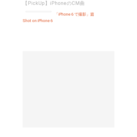
【PickUp】iPhoneのCM曲
「iPhone 6 で撮影」篇
Shot on iPhone 6