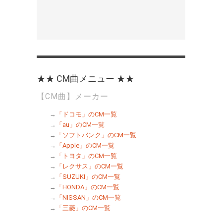
★★ CM曲メニュー ★★
【CM曲】メーカー
→
「ドコモ」のCM一覧
→
「au」のCM一覧
→
「ソフトバンク」のCM一覧
→
「Apple」のCM一覧
→
「トヨタ」のCM一覧
→
「レクサス」のCM一覧
→
「SUZUKI」のCM一覧
→
「HONDA」のCM一覧
→
「NISSAN」のCM一覧
→
「三菱」のCM一覧